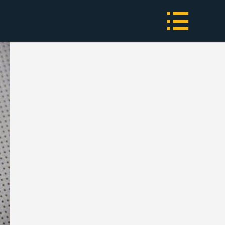
网站首页

关于我们
车锁保险柜
防盗门/玻璃门/文件柜锁
指纹锁
C级锁、超C锁、防盗锁
优惠活动
锁具保养小知识
联系我们