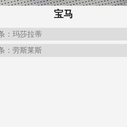
宝马
条：玛莎拉蒂
条：劳斯莱斯