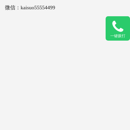
微信：kaisuo55554499
一键拨打